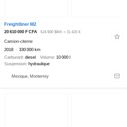
Freightliner M2
20 610 000 F CFA
624 900 $MX
≈ 31 420 €
Camion-citerne
2018
330 000 km
Carburant
diesel
Volume
10 000 l
Suspension
hydraulique
Mexique, Monterrey