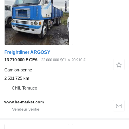
Freightliner ARGOSY
13 710 000 F CFA
22 000 000 $CL
≈ 20 910 €
Camion-benne
2 591 725 km
Chili, Temuco
www.be-market.com