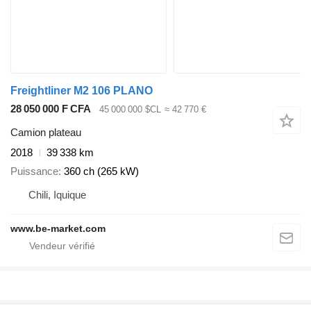
Freightliner M2 106 PLANO
28 050 000 F CFA
45 000 000 $CL
≈ 42 770 €
Camion plateau
2018
39 338 km
Puissance
360 ch (265 kW)
Chili, Iquique
www.be-market.com