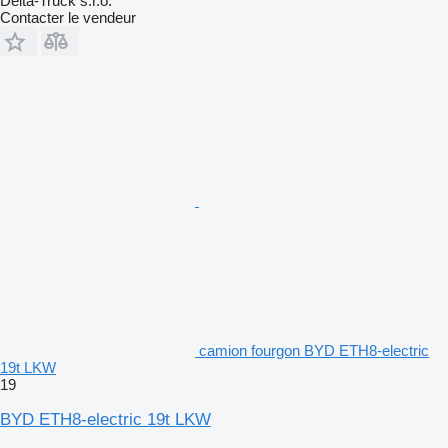
Delta-Truck s.r.o.
Contacter le vendeur
camion fourgon BYD ETH8-electric
19t LKW
19
BYD ETH8-electric 19t LKW