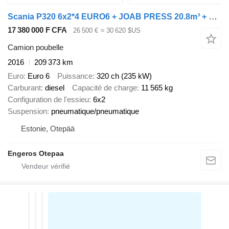
Scania P320 6x2*4 EURO6 + JOAB PRESS 20.8m³ + WINCH
17 380 000 F CFA
26 500 €
≈ 30 620 $US
Camion poubelle
2016
209 373 km
Euro
Euro 6
Puissance
320 ch (235 kW)
Carburant
diesel
Capacité de charge
11 565 kg
Configuration de l'essieu
6x2
Suspension
pneumatique/pneumatique
Estonie, Otepää
Engeros Otepaa