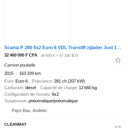
Scania P 280 6x2 Euro 6 VDL Translift zijlader Just 159.334 km!
32 460 000 F CFA
49 500 €
≈ 57 190 $US
Camion poubelle
2015
163 339 km
Euro
Euro 6
Puissance
281 ch (207 kW)
Carburant
diesel
Capacité de charge
12 660 kg
Configuration de l'essieu
6x2
Suspension
pneumatique/pneumatique
Pays-Bas, Andelst
CLEANMAT