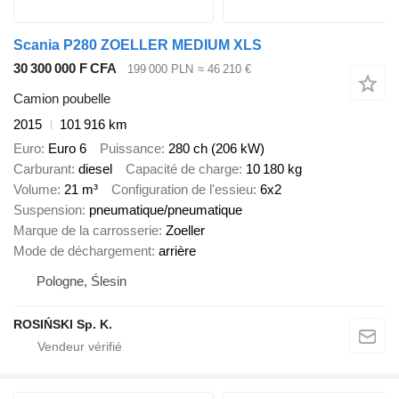
Scania P280 ZOELLER MEDIUM XLS
30 300 000 F CFA
199 000 PLN
≈ 46 210 €
Camion poubelle
2015
101 916 km
Euro
Euro 6
Puissance
280 ch (206 kW)
Carburant
diesel
Capacité de charge
10 180 kg
Volume
21 m³
Configuration de l'essieu
6x2
Suspension
pneumatique/pneumatique
Marque de la carrosserie
Zoeller
Mode de déchargement
arrière
Pologne, Ślesin
ROSIŃSKI Sp. K.