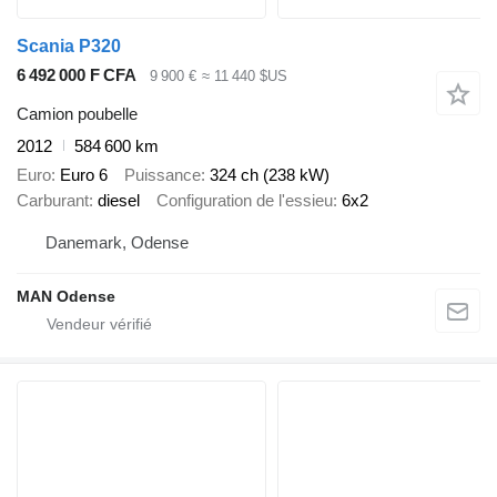
Scania P320
6 492 000 F CFA
9 900 €
≈ 11 440 $US
Camion poubelle
2012
584 600 km
Euro
Euro 6
Puissance
324 ch (238 kW)
Carburant
diesel
Configuration de l'essieu
6x2
Danemark, Odense
MAN Odense