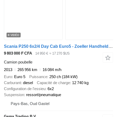
VIDÉO
Scania P250 6x2/4 Day Cab Euro5 - Zoeller Handheld Waste Truck 23m3 - C
9 803 000 F CFA
14 950 €
≈ 17 270 $US
Camion poubelle
2013
265 956 km
16 084 m/h
Euro
Euro 5
Puissance
250 ch (184 kW)
Carburant
diesel
Capacité de charge
12 740 kg
Configuration de l'essieu
6x2
Suspension
ressort/pneumatique
Pays-Bas, Oud Gastel
Gema Trading B.V.