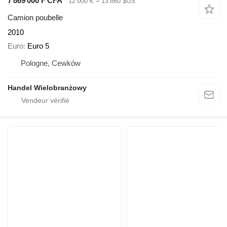
7 869 000 F CFA
12 000 €
≈ 13 860 $US
Camion poubelle
2010
Euro
Euro 5
Pologne, Cewków
Handel Wielobranżowy