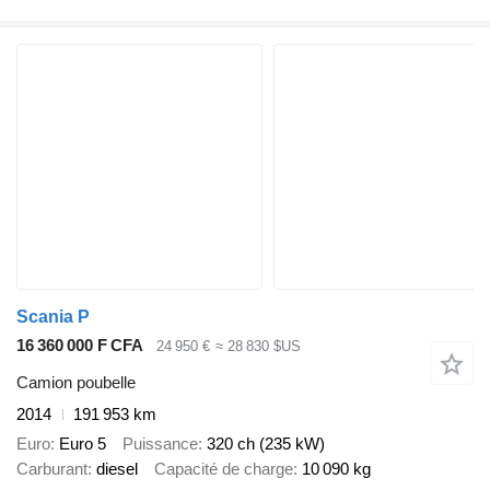
Scania P
16 360 000 F CFA
24 950 €
≈ 28 830 $US
Camion poubelle
2014
191 953 km
Euro
Euro 5
Puissance
320 ch (235 kW)
Carburant
diesel
Capacité de charge
10 090 kg