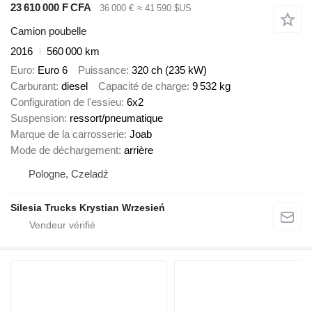
23 610 000 F CFA
36 000 €
≈ 41 590 $US
Camion poubelle
2016
560 000 km
Euro
Euro 6
Puissance
320 ch (235 kW)
Carburant
diesel
Capacité de charge
9 532 kg
Configuration de l'essieu
6x2
Suspension
ressort/pneumatique
Marque de la carrosserie
Joab
Mode de déchargement
arrière
Pologne, Czeladź
Silesia Trucks Krystian Wrzesień