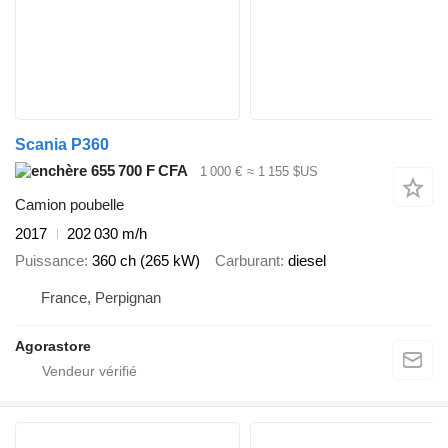
Scania P360
655 700 F CFA
1 000 €
≈ 1 155 $US
Camion poubelle
2017
202 030 m/h
Puissance
360 ch (265 kW)
Carburant
diesel
France, Perpignan
Agorastore