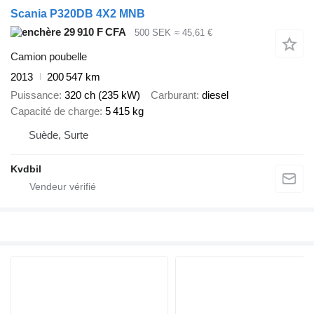
Scania P320DB 4X2 MNB
29 910 F CFA
500 SEK
≈ 45,61 €
Camion poubelle
2013
200 547 km
Puissance
320 ch (235 kW)
Carburant
diesel
Capacité de charge
5 415 kg
Suède, Surte
Kvdbil