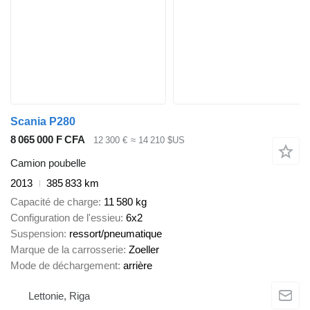
Scania P280
8 065 000 F CFA
12 300 €
≈ 14 210 $US
Camion poubelle
2013
385 833 km
Capacité de charge
11 580 kg
Configuration de l'essieu
6x2
Suspension
ressort/pneumatique
Marque de la carrosserie
Zoeller
Mode de déchargement
arrière
Lettonie, Riga