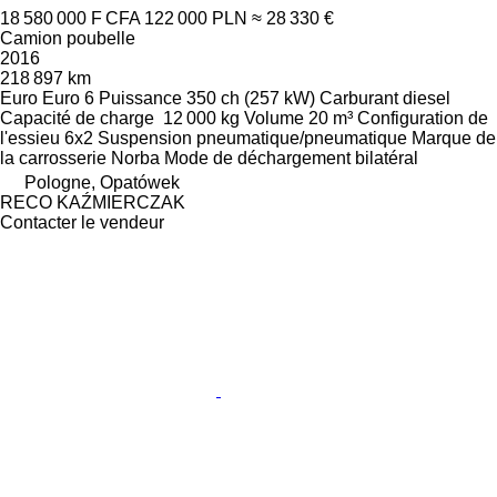
18 580 000 F CFA
122 000 PLN
≈ 28 330 €
Camion poubelle
2016
218 897 km
Euro
Euro 6
Puissance
350 ch (257 kW)
Carburant
diesel
Capacité de charge
12 000 kg
Volume
20 m³
Configuration de
l'essieu
6x2
Suspension
pneumatique/pneumatique
Marque de
la carrosserie
Norba
Mode de déchargement
bilatéral
Pologne, Opatówek
RECO KAŹMIERCZAK
Contacter le vendeur