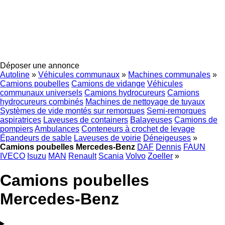
Déposer une annonce
Autoline
»
Véhicules communaux
»
Machines communales
»
Camions poubelles
Camions de vidange
Véhicules
communaux universels
Camions hydrocureurs
Camions
hydrocureurs combinés
Machines de nettoyage de tuyaux
Systèmes de vide montés sur remorques
Semi-remorques
aspiratrices
Laveuses de containers
Balayeuses
Camions de
pompiers
Ambulances
Conteneurs à crochet de levage
Épandeurs de sable
Laveuses de voirie
Déneigeuses
»
Camions poubelles Mercedes-Benz
DAF
Dennis
FAUN
IVECO
Isuzu
MAN
Renault
Scania
Volvo
Zoeller
»
Camions poubelles
Mercedes-Benz