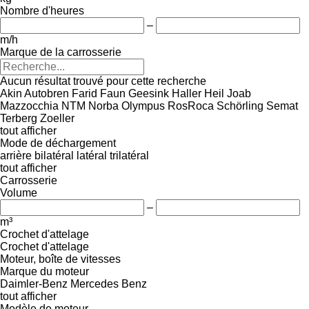
Nombre d'heures
–
m/h
Marque de la carrosserie
Aucun résultat trouvé pour cette recherche
Akin
Autobren
Farid
Faun
Geesink
Haller
Heil
Joab
Mazzocchia
NTM
Norba
Olympus
RosRoca
Schörling
Semat
Terberg
Zoeller
tout afficher
Mode de déchargement
arrière
bilatéral
latéral
trilatéral
tout afficher
Carrosserie
Volume
–
m³
Crochet d'attelage
Crochet d'attelage
Moteur, boîte de vitesses
Marque du moteur
Daimler-Benz
Mercedes Benz
tout afficher
Modèle de moteur