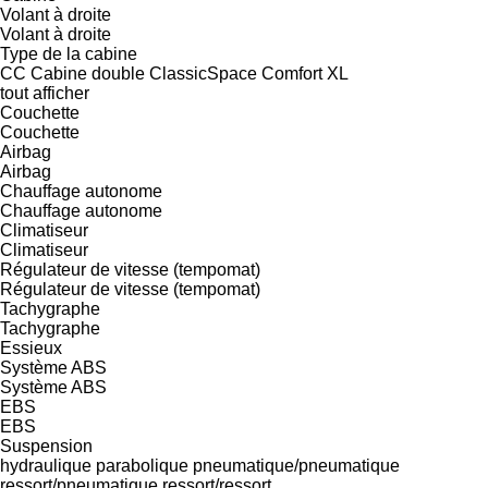
Volant à droite
Volant à droite
Type de la cabine
CC
Cabine double
ClassicSpace
Comfort
XL
tout afficher
Couchette
Couchette
Airbag
Airbag
Chauffage autonome
Chauffage autonome
Climatiseur
Climatiseur
Régulateur de vitesse (tempomat)
Régulateur de vitesse (tempomat)
Tachygraphe
Tachygraphe
Essieux
Système ABS
Système ABS
EBS
EBS
Suspension
hydraulique
parabolique
pneumatique/pneumatique
ressort/pneumatique
ressort/ressort