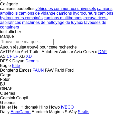
Catégorie
camions poubelles
véhicules communaux universels
camions
amplirolls
camions de vidange
camions hydrocureurs
camions
hydrocureurs combinés
camions multibennes
excavatrices-
aspiratrices
machines de nettoyage de tuyaux
laveuses de
containers
tout afficher
Marque
Aucun résultat trouvé pour cette recherche
AVTR
Akin
Arel Trailer
Autobren
Autocar
Avia
Coseco
DAF
AS
CF
LF
XB
XD
DFSK
Dayun
Dennis
Eagle
Elite
Dongfeng
Emoss
FAUN
FAW
Farid
Ford
Cargo
Foton
BJ
GINAF
C series
Geesink
Goupil
G-series
Haller
Heil
Hidromak
Hino
Howo
IVECO
Daily
EuroCargo
Eurotech
Magirus
S-Way
Stralis