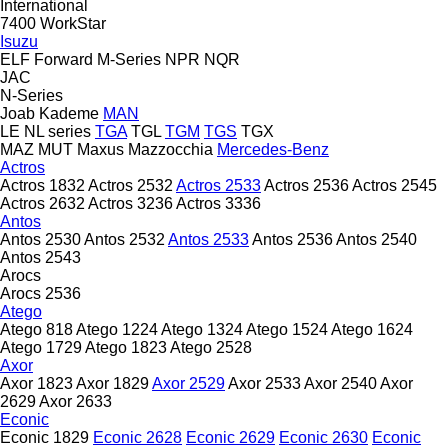
International
7400
WorkStar
Isuzu
ELF
Forward
M-Series
NPR
NQR
JAC
N-Series
Joab
Kademe
MAN
LE
NL series
TGA
TGL
TGM
TGS
TGX
MAZ
MUT
Maxus
Mazzocchia
Mercedes-Benz
Actros
Actros 1832
Actros 2532
Actros 2533
Actros 2536
Actros 2545
Actros 2632
Actros 3236
Actros 3336
Antos
Antos 2530
Antos 2532
Antos 2533
Antos 2536
Antos 2540
Antos 2543
Arocs
Arocs 2536
Atego
Atego 818
Atego 1224
Atego 1324
Atego 1524
Atego 1624
Atego 1729
Atego 1823
Atego 2528
Axor
Axor 1823
Axor 1829
Axor 2529
Axor 2533
Axor 2540
Axor
2629
Axor 2633
Econic
Econic 1829
Econic 2628
Econic 2629
Econic 2630
Econic