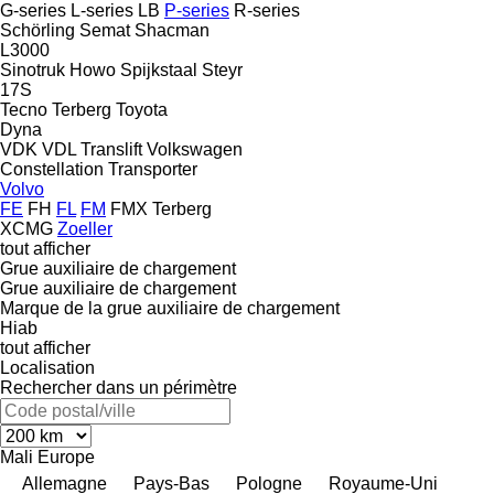
G-series
L-series
LB
P-series
R-series
Schörling
Semat
Shacman
L3000
Sinotruk Howo
Spijkstaal
Steyr
17S
Tecno
Terberg
Toyota
Dyna
VDK
VDL Translift
Volkswagen
Constellation
Transporter
Volvo
FE
FH
FL
FM
FMX
Terberg
XCMG
Zoeller
tout afficher
Grue auxiliaire de chargement
Grue auxiliaire de chargement
Marque de la grue auxiliaire de chargement
Hiab
tout afficher
Localisation
Rechercher dans un périmètre
Mali
Europe
Allemagne
Pays-Bas
Pologne
Royaume-Uni