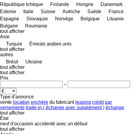
République tchèque
Finlande
Hongrie
Danemark
Estonie
Italie
Suisse
Autriche
Suède
France
Espagne
Slovaquie
Norvège
Belgique
Lituanie
Bulgarie
Roumanie
tout afficher
Asie
Turquie
Émirats arabes unis
tout afficher
autres
Brésil
Ukraine
tout afficher
tout afficher
Prix
–
Type d'annonce
vente
location
enchère
du fabricant
leasing
crédit
par
versements
trade-in ( échange avec supplément )
échange
tout afficher
État
neuf
d'occasion
accidenté
avec un défaut
tout afficher