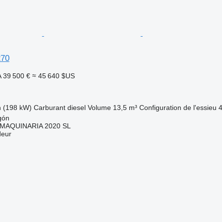
270
A
39 500 €
≈ 45 640 $US
h (198 kW)
Carburant
diesel
Volume
13,5 m³
Configuration de l'essieu
gón
MAQUINARIA 2020 SL
deur