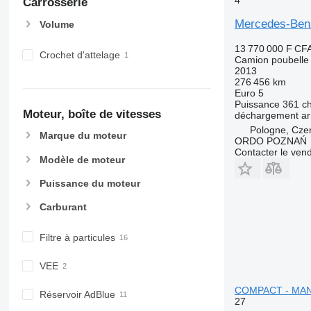
Carrosserie
Mercedes-Ben
Volume
13 770 000 F CF
Crochet d'attelage
Camion poubelle
2013
276 456 km
Euro 5
Puissance
361 c
Moteur, boîte de vitesses
déchargement
ar
Pologne, Cze
Marque du moteur
ORDO POZNAŃ
Contacter le ven
Modèle de moteur
Puissance du moteur
Carburant
Filtre à particules
VEE
COMPACT - MA
Réservoir AdBlue
27