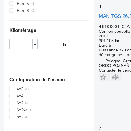
Euro 5
4
Euro 6
MAN TGS 26.
4 918 000 F CFA
Kilométrage
Camion poubelle
2010
301 105 km
–
km
Euro 5
Puissance
320 c
déchargement
ar
Pologne, Cze
ORDO POZNAŃ
Contacter le ven
Configuration de l'essieu
4x2
4x4
6x2
6x2x4
8x2
7