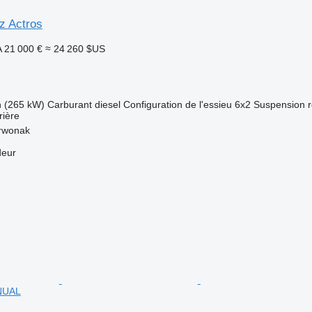
z Actros
A
21 000 €
≈ 24 260 $US
h (265 kW)
Carburant
diesel
Configuration de l'essieu
6x2
Suspension
rière
rwonak
deur
NUAL