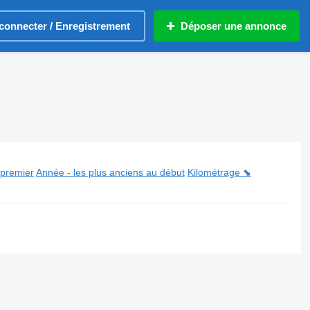
connecter / Enregistrement
Déposer une annonce
 premier
Année - les plus anciens au début
Kilométrage ⬊