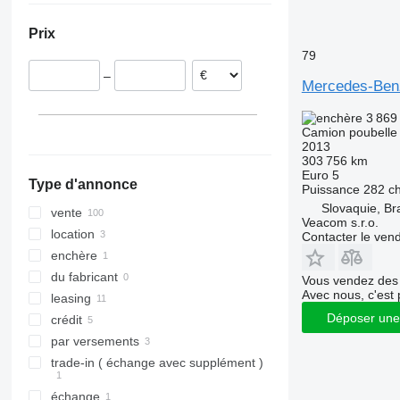
Espagne
Prix
France
79
Roumanie
–
Royaume-Uni
Mercedes-Ben
Belgique
3 869
Slovaquie
Camion poubelle
tout afficher
2013
303 756 km
Euro 5
Type d'annonce
Puissance
282 c
Slovaquie, Bra
vente
Veacom s.r.o.
location
Contacter le ven
enchère
du fabricant
Vous vendez des 
Avec nous, c'est 
leasing
Déposer une
crédit
par versements
trade-in ( échange avec supplément )
échange