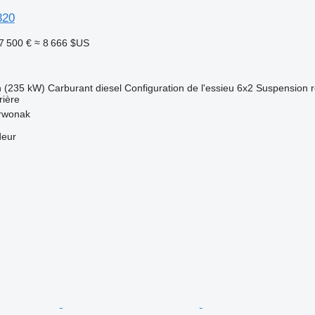
320
7 500 €
≈ 8 666 $US
h (235 kW)
Carburant
diesel
Configuration de l'essieu
6x2
Suspension
rière
rwonak
deur