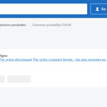
Se 
amions poubelles
Camions poubelles FAUN
ligne
es:
Camions poubelles FAUN
Par ordre décroissant
Par ordre croissant
Année - les plus récentes en
⬈