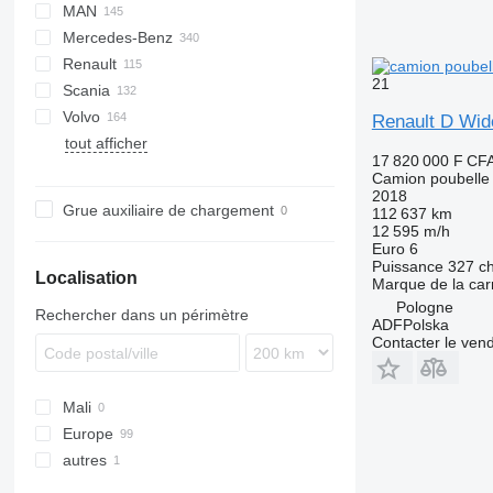
MAN
CF
Elite
BJ
C series
G-series
Daily
7400
ELF
N-Series
Mercedes-Benz
LF
EuroCargo
WorkStar
Forward
LE
Renault
XB
Eurotech
M-Series
NL series
Actros
Canter
Canter
M-series
Cabstar
320
Boxer
Porter
21
Scania
XD
Magirus
NPR
TGA
Antos
NT
Expert
C-series
Volvo
S-Way
NQR
TGL
Arocs
D-series
G-series
L3000
17S
Dyna
Constellation
Renault D Wi
tout afficher
Stralis
TGM
Atego
D Wide
L-series
Transporter
FE
17 820 000 F CF
TGS
Axor
Maxity
LB
FH
Camion poubelle
TGX
Econic
Midlum
P-series
FL
2018
Grue auxiliaire de chargement
112 637 km
SL-Class
Premium
R-series
FM
12 595 m/h
Sprinter
FMX
Euro 6
Puissance
327 c
Vario
Terberg
Localisation
Marque de la car
eActros
Pologne
Rechercher dans un périmètre
ADFPolska
Contacter le ven
Mali
Europe
autres
Allemagne
Pologne
Ukraine