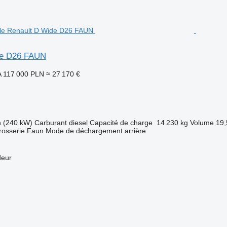
de D26 FAUN
A
117 000 PLN
≈ 27 170 €
h (240 kW)
Carburant
diesel
Capacité de charge
14 230 kg
Volume
19,
rosserie
Faun
Mode de déchargement
arrière
deur