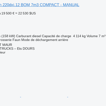
um 220dxi.12 BOM 7m3 COMPACT - MANUAL
A
19 500 €
≈ 22 530 $US
h (158 kW)
Carburant
diesel
Capacité de charge
4 114 kg
Volume
7 m³
rosserie
Faun
Mode de déchargement
arrière
NT MAUR
TRUCKS – Ets DOURS
deur