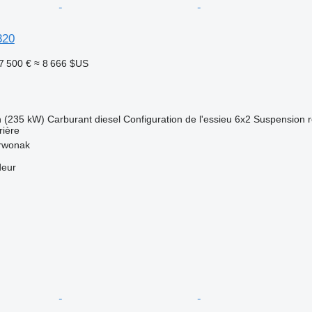
320
7 500 €
≈ 8 666 $US
h (235 kW)
Carburant
diesel
Configuration de l'essieu
6x2
Suspension
rière
rwonak
deur