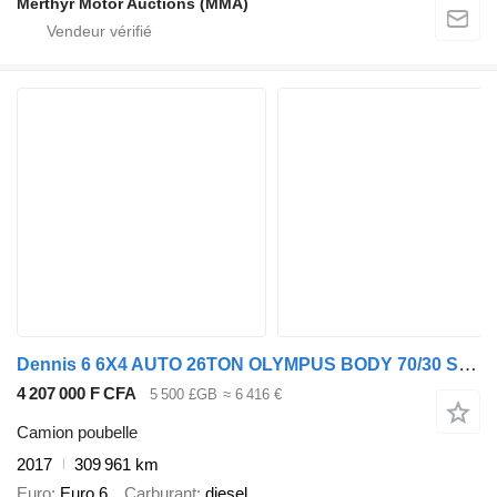
Merthyr Motor Auctions (MMA)
Dennis 6 6X4 AUTO 26TON OLYMPUS BODY 70/30 SPLIT REFUSE (EURO 6)
4 207 000 F CFA
5 500 £GB
≈ 6 416 €
Camion poubelle
2017
309 961 km
Euro
Euro 6
Carburant
diesel