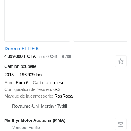
Dennis ELITE 6
4 399 000 F CFA
5 750 £GB
≈ 6 708 €
Camion poubelle
2015
196 909 km
Euro
Euro 6
Carburant
diesel
Configuration de l'essieu
6x2
Marque de la carrosserie
RosRoca
Royaume-Uni, Merthyr Tydfil
Merthyr Motor Auctions (MMA)