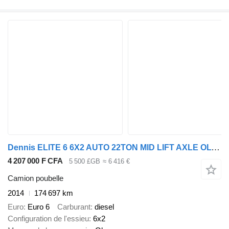
Dennis ELITE 6 6X2 AUTO 22TON MID LIFT AXLE OLYMPUS BODY REFUSE
4 207 000 F CFA
5 500 £GB
≈ 6 416 €
Camion poubelle
2014
174 697 km
Euro
Euro 6
Carburant
diesel
Configuration de l'essieu
6x2