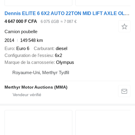
Dennis ELITE 6 6X2 AUTO 22TON MID LIFT AXLE OLYMPUS REFUSE
4 647 000 F CFA
6 075 £GB
≈ 7 087 €
Camion poubelle
2014
149 548 km
Euro
Euro 6
Carburant
diesel
Configuration de l'essieu
6x2
Marque de la carrosserie
Olympus
Royaume-Uni, Merthyr Tydfil
Merthyr Motor Auctions (MMA)