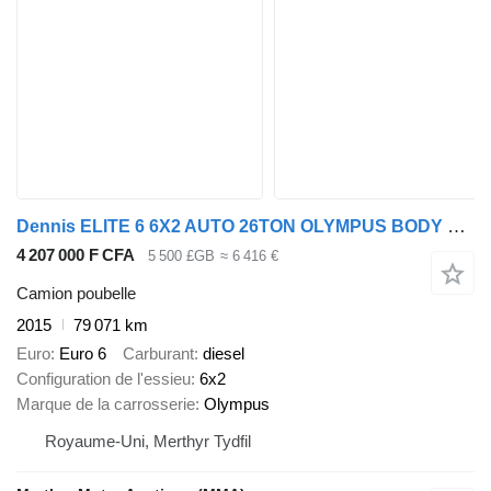
Dennis ELITE 6 6X2 AUTO 26TON OLYMPUS BODY REAR STEER REFUSE
4 207 000 F CFA
5 500 £GB
≈ 6 416 €
Camion poubelle
2015
79 071 km
Euro
Euro 6
Carburant
diesel
Configuration de l'essieu
6x2
Marque de la carrosserie
Olympus
Royaume-Uni, Merthyr Tydfil