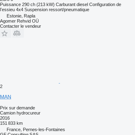
Puissance
290 ch (213 kW)
Carburant
diesel
Configuration de
l'essieu
4x4
Suspension
ressort/pneumatique
Estonie, Rapla
Agomer Rehvid OÜ
Contacter le vendeur
2
MAN
Prix sur demande
Camion hydrocureur
2016
151 833 km
France, Pernes-les-Fontaines
GF Consulting SAS