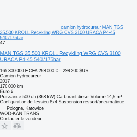
camion hydrocureur MAN TGS
35.500 KROLL Recykling WRG CVS 3100 URACA P4-45
540l/175bar
47
MAN TGS 35.500 KROLL Recykling WRG CVS 3100
URACA P4-45 540l/175bar
169 800 000 F CFA
259 000 €
≈ 299 200 $US
Camion hydrocureur
2017
170 000 km
Euro 6
Puissance
500 ch (368 kW)
Carburant
diesel
Volume
14,5 m³
Configuration de l'essieu
8x4
Suspension
ressort/pneumatique
Pologne, Katowice
WOD-KAN TRANS
Contacter le vendeur