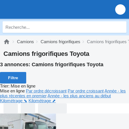
Camions
Camions frigorifiques
Camions frigorifiques 
Camions frigorifiques Toyota
3 annonces:
Camions frigorifiques Toyota
Filtre
Trier
:
Mise en ligne
Mise en ligne
Par ordre décroissant
Par ordre croissant
Année - les
plus récentes en premier
Année - les plus anciens au début
Kilométrage ⬊
Kilométrage ⬈