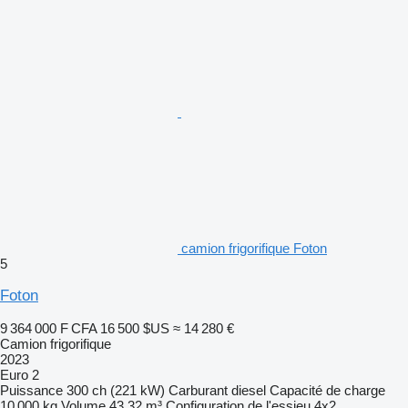
camion frigorifique Foton
5
Foton
9 364 000 F CFA
16 500 $US
≈ 14 280 €
Camion frigorifique
2023
Euro 2
Puissance
300 ch (221 kW)
Carburant
diesel
Capacité de charge
10 000 kg
Volume
43,32 m³
Configuration de l'essieu
4x2