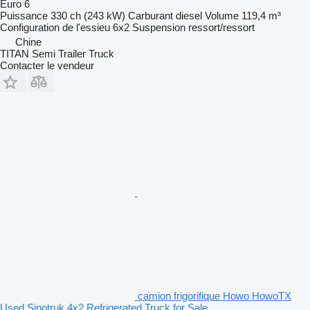
Euro 6
Puissance
330 ch (243 kW)
Carburant
diesel
Volume
119,4 m³
Configuration de l'essieu
6x2
Suspension
ressort/ressort
Chine
TITAN Semi Trailer Truck
Contacter le vendeur
camion frigorifique Howo HowoTX
Used Sinotruk 4x2 Refrigerated Truck for Sale