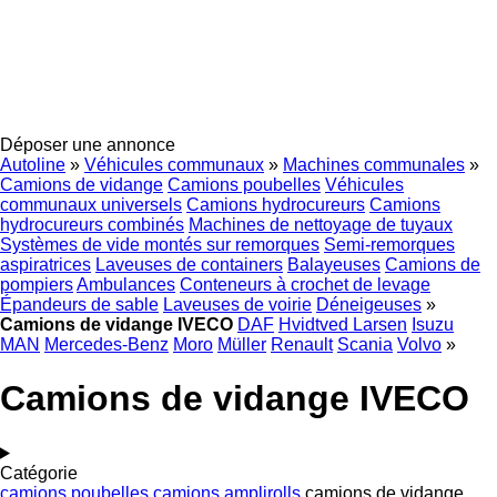
Déposer une annonce
Autoline
»
Véhicules communaux
»
Machines communales
»
Camions de vidange
Camions poubelles
Véhicules
communaux universels
Camions hydrocureurs
Camions
hydrocureurs combinés
Machines de nettoyage de tuyaux
Systèmes de vide montés sur remorques
Semi-remorques
aspiratrices
Laveuses de containers
Balayeuses
Camions de
pompiers
Ambulances
Conteneurs à crochet de levage
Épandeurs de sable
Laveuses de voirie
Déneigeuses
»
Camions de vidange IVECO
DAF
Hvidtved Larsen
Isuzu
MAN
Mercedes-Benz
Moro
Müller
Renault
Scania
Volvo
»
Camions de vidange IVECO
Catégorie
camions poubelles
camions amplirolls
camions de vidange