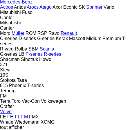
Mercedes-Benz
Actros
Antos
Arocs
Atego
Axor
Econic
SK
Sprinter
Vario
Mitsubishi Fuso
Canter
Mitsubishi
Canter
Moro
Müller
ROM
RSP
Ravo
Renault
C-series
D-series
G-series
Kerax
Mascott
Midlum
Premium
T-
series
Rivard
Rolba
SBM
Scania
G-series
LB
P-series
R-series
Shacman
Sinotruk Howo
371
Steyr
19S
Stokota
Tatra
815
Phoenix
T-series
Terberg
FM
Terra
Toro
Vac-Con
Volkswagen
Crafter
Volvo
FE
FH
FL
FM
FMX
Whale
Wiedemann
XCMG
tout afficher