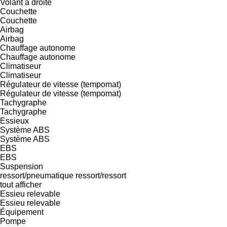
Volant à droite
Couchette
Couchette
Airbag
Airbag
Chauffage autonome
Chauffage autonome
Climatiseur
Climatiseur
Régulateur de vitesse (tempomat)
Régulateur de vitesse (tempomat)
Tachygraphe
Tachygraphe
Essieux
Système ABS
Système ABS
EBS
EBS
Suspension
ressort/pneumatique
ressort/ressort
tout afficher
Essieu relevable
Essieu relevable
Équipement
Pompe