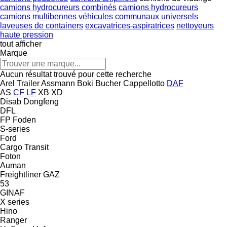
camions hydrocureurs combinés
camions hydrocureurs
camions multibennes
véhicules communaux universels
laveuses de containers
excavatrices-aspiratrices
nettoyeurs
haute pression
tout afficher
Marque
Aucun résultat trouvé pour cette recherche
Arel Trailer
Assmann
Boki
Bucher
Cappellotto
DAF
AS
CF
LF
XB
XD
Disab
Dongfeng
DFL
FP
Foden
S-series
Ford
Cargo
Transit
Foton
Auman
Freightliner
GAZ
53
GINAF
X series
Hino
Ranger