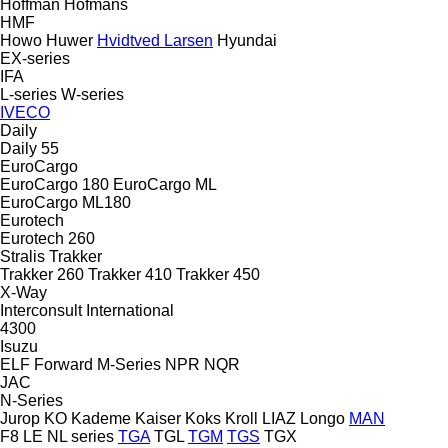
Hoffman
Hofmans
HMF
Howo
Huwer
Hvidtved Larsen
Hyundai
EX-series
IFA
L-series
W-series
IVECO
Daily
Daily 55
EuroCargo
EuroCargo 180
EuroCargo ML
EuroCargo ML180
Eurotech
Eurotech 260
Stralis
Trakker
Trakker 260
Trakker 410
Trakker 450
X-Way
Interconsult
International
4300
Isuzu
ELF
Forward
M-Series
NPR
NQR
JAC
N-Series
Jurop
KO
Kademe
Kaiser
Koks
Kroll
LIAZ
Longo
MAN
F8
LE
NL series
TGA
TGL
TGM
TGS
TGX