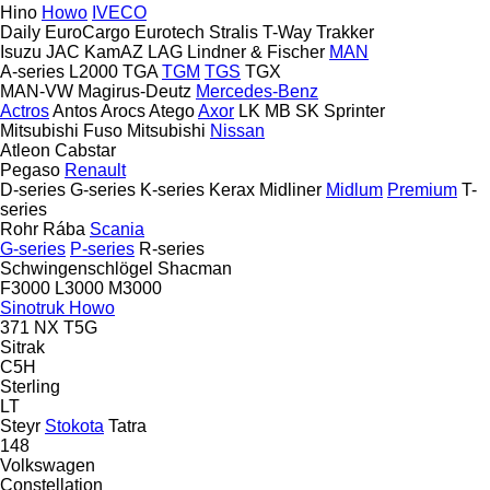
Hino
Howo
IVECO
Daily
EuroCargo
Eurotech
Stralis
T-Way
Trakker
Isuzu
JAC
KamAZ
LAG
Lindner & Fischer
MAN
A-series
L2000
TGA
TGM
TGS
TGX
MAN-VW
Magirus-Deutz
Mercedes-Benz
Actros
Antos
Arocs
Atego
Axor
LK
MB
SK
Sprinter
Mitsubishi Fuso
Mitsubishi
Nissan
Atleon
Cabstar
Pegaso
Renault
D-series
G-series
K-series
Kerax
Midliner
Midlum
Premium
T-
series
Rohr
Rába
Scania
G-series
P-series
R-series
Schwingenschlögel
Shacman
F3000
L3000
M3000
Sinotruk Howo
371
NX
T5G
Sitrak
C5H
Sterling
LT
Steyr
Stokota
Tatra
148
Volkswagen
Constellation