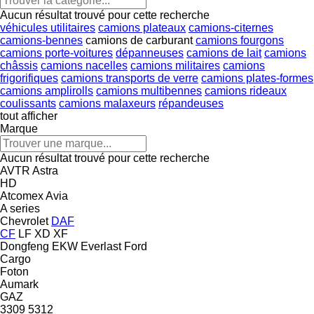
Aucun résultat trouvé pour cette recherche
véhicules utilitaires
camions plateaux
camions-citernes
camions-bennes
camions de carburant
camions fourgons
camions porte-voitures
dépanneuses
camions de lait
camions
châssis
camions nacelles
camions militaires
camions
frigorifiques
camions transports de verre
camions plates-formes
camions amplirolls
camions multibennes
camions rideaux
coulissants
camions malaxeurs
répandeuses
tout afficher
Marque
Aucun résultat trouvé pour cette recherche
AVTR
Astra
HD
Atcomex
Avia
A series
Chevrolet
DAF
CF
LF
XD
XF
Dongfeng
EKW
Everlast
Ford
Cargo
Foton
Aumark
GAZ
3309
5312