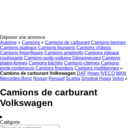
Déposer une annonce
Autoline
»
Camions
»
Camions de carburant
Camions-bennes
Camions plateaux
Camions fourgons
Camions châssis
Camions frigorifiques
Camions amplirolls
Camions rideaux
coulissants
Camions porte-voitures
Dépanneuses
Camions
plates-formes
Camions bâchés
Camions-citernes
Camions
porte-conteneurs
Camions forestiers
Camions multibennes
»
Camions de carburant Volkswagen
DAF
Howo
IVECO
MAN
Mercedes-Benz
Nissan
Renault
Scania
Sinotruk Howo
Volvo
»
Camions de carburant
Volkswagen
Catégorie