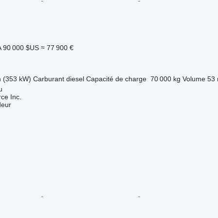
A
90 000 $US
≈ 77 900 €
h (353 kW)
Carburant
diesel
Capacité de charge
70 000 kg
Volume
53 
u
e Inc.
deur