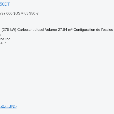
50DT
A
97 000 $US
≈ 83 950 €
h (276 kW)
Carburant
diesel
Volume
27,84 m³
Configuration de l'essieu
u
e Inc.
deur
50ZLJN5