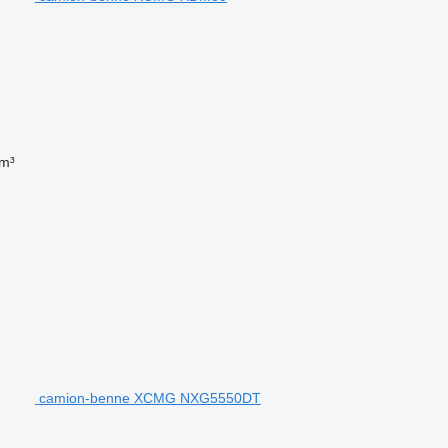
m³
camion-benne XCMG NXG5550DT