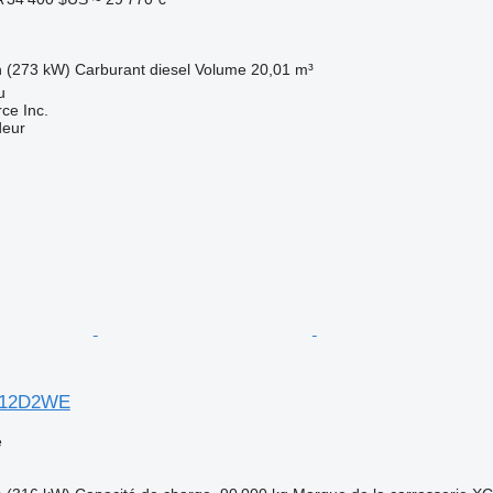
h (273 kW)
Carburant
diesel
Volume
20,01 m³
u
e Inc.
deur
12D2WE
e