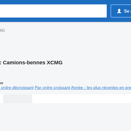
Se 
CMG
:
Camions-bennes XCMG
ne
 ordre décroissant
Par ordre croissant
Année - les plus récentes en pr