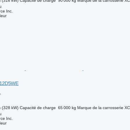
h (316 kW)
Capacité de charge
90 000 kg
Marque de la carrosserie
X
u
e Inc.
deur
12D5WE
e
h (328 kW)
Capacité de charge
65 000 kg
Marque de la carrosserie
X
u
e Inc.
deur