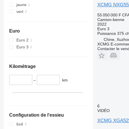
XCMG NXG55
jaune
vert
55 050 000 F CF
Camion-benne
2022
Euro 3
Euro
Puissance
375 c
Chine, Xuzho
Euro 2
XCMG E-commerc
Euro 3
Contacter le ven
Kilométrage
–
km
6
VIDÉO
Configuration de l'essieu
XCMG XGA52
6x4