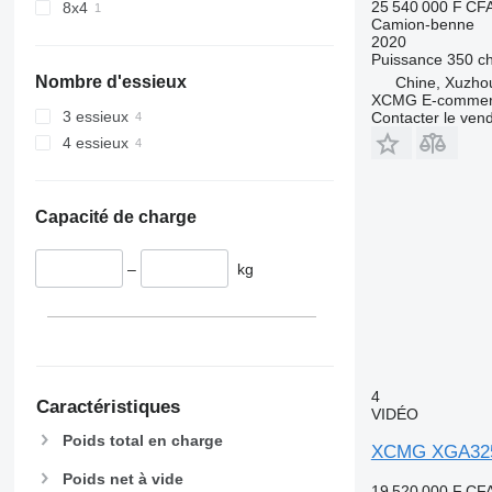
25 540 000 F CF
8x4
Camion-benne
2020
Puissance
350 c
Nombre d'essieux
Chine, Xuzho
XCMG E-commerc
3 essieux
Contacter le ven
4 essieux
Capacité de charge
–
kg
4
Caractéristiques
VIDÉO
Poids total en charge
XCMG XGA32
Poids net à vide
19 520 000 F CF