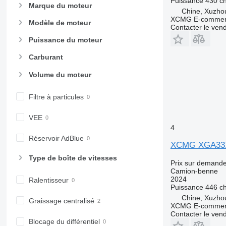
Puissance
430 c
Marque du moteur
Chine, Xuzho
XCMG E-commerc
Modèle de moteur
Contacter le ven
Puissance du moteur
Carburant
Volume du moteur
Filtre à particules
VEE
4
Réservoir AdBlue
XCMG XGA33
Type de boîte de vitesses
Prix sur demand
Camion-benne
2024
Ralentisseur
Puissance
446 c
Chine, Xuzho
Graissage centralisé
XCMG E-commerc
Contacter le ven
Blocage du différentiel