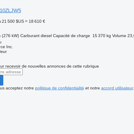
10ZLJW5
A
21 500 $US
≈ 18 610 €
h (276 kW)
Carburant
diesel
Capacité de charge
15 370 kg
Volume
23,
u
e Inc.
deur
r recevoir de nouvelles annonces de cette rubrique
vous acceptez notre
politique de confidentialité
et notre
accord utilisateur