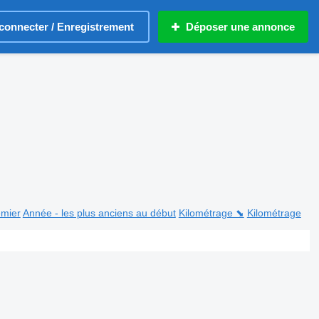
connecter / Enregistrement
Déposer une annonce
emier
Année - les plus anciens au début
Kilométrage ⬊
Kilométrage