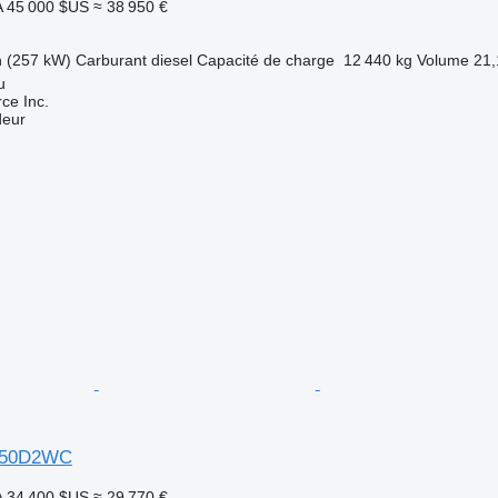
A
45 000 $US
≈ 38 950 €
h (257 kW)
Carburant
diesel
Capacité de charge
12 440 kg
Volume
21,
u
e Inc.
deur
50D2WC
A
34 400 $US
≈ 29 770 €