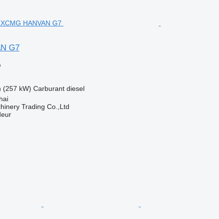
N G7
e
h (257 kW)
Carburant
diesel
hai
inery Trading Co.,Ltd
deur