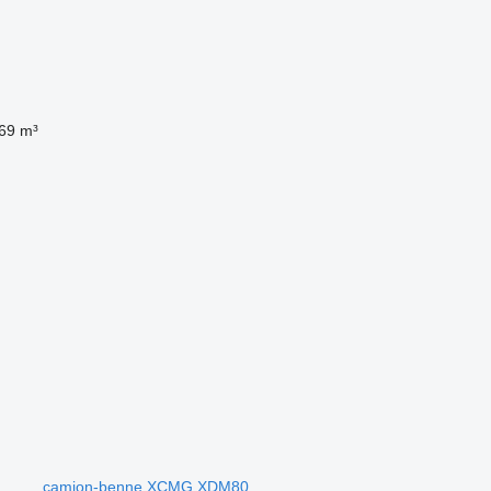
69 m³
.
camion-benne XCMG XDM80