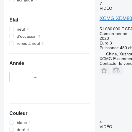
échange
7
VIDÉO
XCMG XDM80
État
51 080 000 F CF
neuf
Camion-benne
d'occasion
2020
Euro 3
remis à neuf
Puissance
480 c
Chine, Xuzho
XCMG E-commerc
Année
Contacter le ven
–
Couleur
4
blanc
VIDÉO
doré