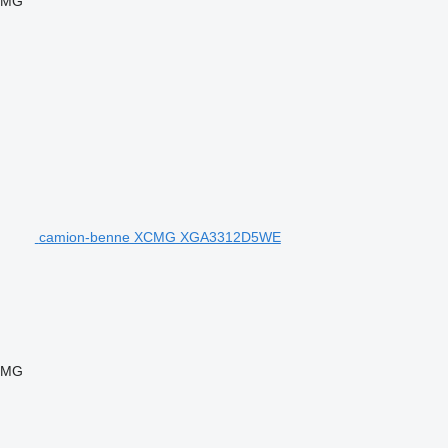
CMG
camion-benne XCMG XGA3312D5WE
CMG