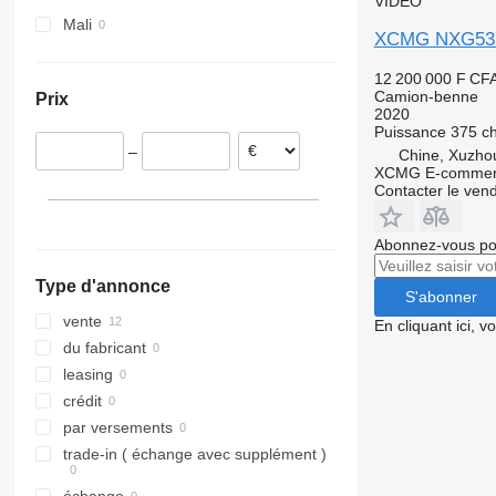
VIDÉO
Terberg
Mali
XCMG NXG53
VM
12 200 000 F CF
Camion-benne
Prix
2020
Puissance
375 c
–
Chine, Xuzho
XCMG E-commerc
Contacter le ven
Abonnez-vous pou
Type d'annonce
S'abonner
vente
En cliquant ici, 
du fabricant
leasing
crédit
par versements
trade-in ( échange avec supplément )