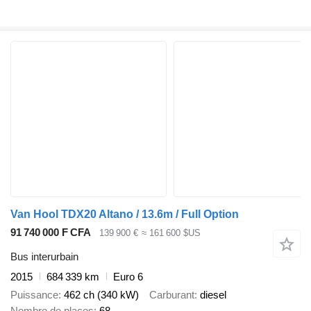
Van Hool TDX20 Altano / 13.6m / Full Option
91 740 000 F CFA
139 900 €
≈ 161 600 $US
Bus interurbain
2015
684 339 km
Euro 6
Puissance
462 ch (340 kW)
Carburant
diesel
Nombre de places
68