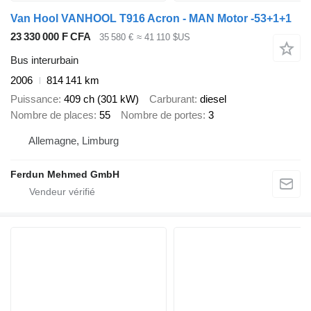
Van Hool VANHOOL T916 Acron - MAN Motor -53+1+1
23 330 000 F CFA
35 580 €
≈ 41 110 $US
Bus interurbain
2006
814 141 km
Puissance
409 ch (301 kW)
Carburant
diesel
Nombre de places
55
Nombre de portes
3
Allemagne, Limburg
Ferdun Mehmed GmbH