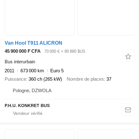
Van Hool T911 ALICRON
45 900 000 F CFA
70 000 €
≈ 80 880 $US
Bus interurbain
2011
673 000 km
Euro 5
Puissance
360 ch (265 kW)
Nombre de places
37
Pologne, DZWOLA
P.H.U. KONKRET BUS