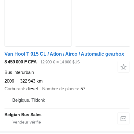
Van Hool T 915 CL / Atlon / Airco / Automatic gearbox
8 459 000 F CFA
12 900 €
≈ 14 900 $US
Bus interurbain
2006
322 943 km
Carburant
diesel
Nombre de places
57
Belgique, Tildonk
Belgian Bus Sales