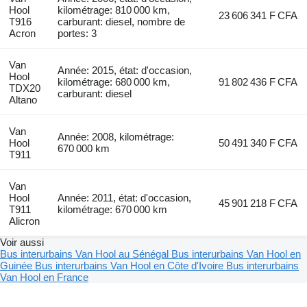
Hool
kilométrage: 810 000 km,
23 606 341 F CFA
T916
carburant: diesel, nombre de
Acron
portes: 3
Van
Année: 2015, état: d'occasion,
Hool
kilométrage: 680 000 km,
91 802 436 F CFA
TDX20
carburant: diesel
Altano
Van
Année: 2008, kilométrage:
Hool
50 491 340 F CFA
670 000 km
T911
Van
Hool
Année: 2011, état: d'occasion,
45 901 218 F CFA
T911
kilométrage: 670 000 km
Alicron
Voir aussi
Bus interurbains Van Hool au Sénégal
Bus interurbains Van Hool en
Guinée
Bus interurbains Van Hool en Côte d'Ivoire
Bus interurbains
Van Hool en France