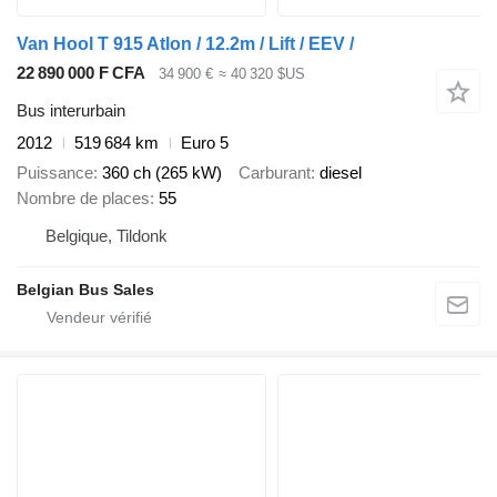
Van Hool T 915 Atlon / 12.2m / Lift / EEV /
22 890 000 F CFA
34 900 €
≈ 40 320 $US
Bus interurbain
2012
519 684 km
Euro 5
Puissance
360 ch (265 kW)
Carburant
diesel
Nombre de places
55
Belgique, Tildonk
Belgian Bus Sales