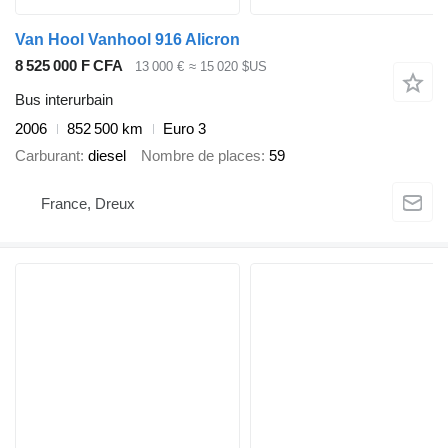
Van Hool Vanhool 916 Alicron
8 525 000 F CFA
13 000 €
≈ 15 020 $US
Bus interurbain
2006
852 500 km
Euro 3
Carburant
diesel
Nombre de places
59
France, Dreux