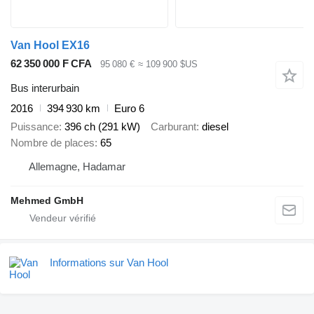
Van Hool EX16
62 350 000 F CFA
95 080 €
≈ 109 900 $US
Bus interurbain
2016
394 930 km
Euro 6
Puissance
396 ch (291 kW)
Carburant
diesel
Nombre de places
65
Allemagne, Hadamar
Mehmed GmbH
Informations sur Van Hool