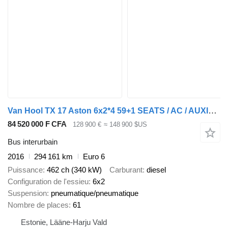
Van Hool TX 17 Aston 6x2*4 59+1 SEATS / AC / AUXILIARY HEATER / WC
84 520 000 F CFA
128 900 €
≈ 148 900 $US
Bus interurbain
2016
294 161 km
Euro 6
Puissance
462 ch (340 kW)
Carburant
diesel
Configuration de l'essieu
6x2
Suspension
pneumatique/pneumatique
Nombre de places
61
Estonie, Lääne-Harju Vald