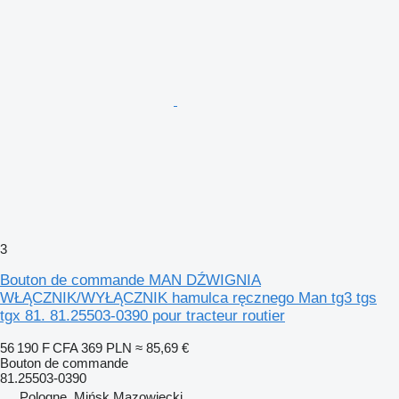
3
Bouton de commande MAN DŹWIGNIA
WŁĄCZNIK/WYŁĄCZNIK hamulca ręcznego Man tg3 tgs
tgx 81. 81.25503-0390 pour tracteur routier
56 190 F CFA
369 PLN
≈ 85,69 €
Bouton de commande
81.25503-0390
Pologne, Mińsk Mazowiecki