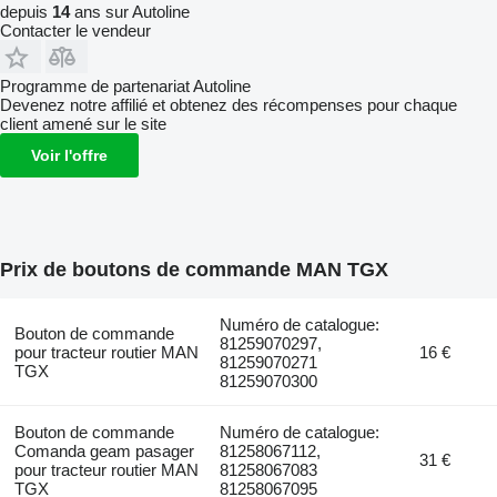
depuis
14
ans sur Autoline
Contacter le vendeur
Programme de partenariat Autoline
Devenez notre affilié et obtenez des récompenses pour chaque
client amené sur le site
Voir l'offre
Prix de boutons de commande MAN TGX
Numéro de catalogue:
Bouton de commande
81259070297,
pour tracteur routier MAN
16 €
81259070271
TGX
81259070300
Bouton de commande
Numéro de catalogue:
Comanda geam pasager
81258067112,
31 €
pour tracteur routier MAN
81258067083
TGX
81258067095