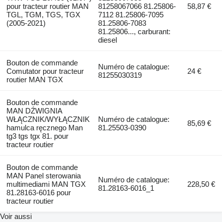
pour tracteur routier MAN
81258067066 81.25806-
58,87 €
TGL, TGM, TGS, TGX
7112 81.25806-7095
(2005-2021)
81.25806-7083
81.25806..., carburant:
diesel
Bouton de commande
Numéro de catalogue:
Comutator pour tracteur
24 €
81255030319
routier MAN TGX
Bouton de commande
MAN DŹWIGNIA
WŁĄCZNIK/WYŁĄCZNIK
Numéro de catalogue:
85,69 €
hamulca ręcznego Man
81.25503-0390
tg3 tgs tgx 81. pour
tracteur routier
Bouton de commande
MAN Panel sterowania
Numéro de catalogue:
multimediami MAN TGX
228,50 €
81.28163-6016_1
81.28163-6016 pour
tracteur routier
Voir aussi