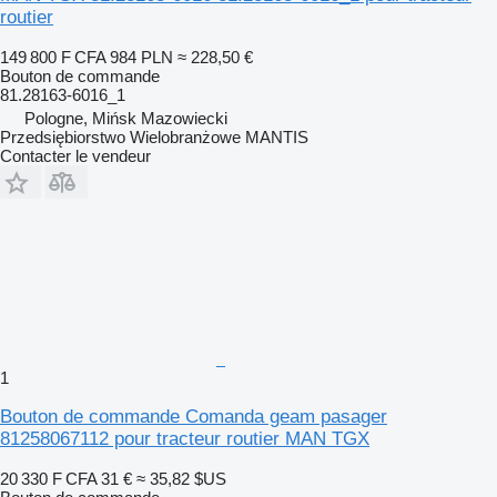
routier
149 800 F CFA
984 PLN
≈ 228,50 €
Bouton de commande
81.28163-6016_1
Pologne, Mińsk Mazowiecki
Przedsiębiorstwo Wielobranżowe MANTIS
Contacter le vendeur
1
Bouton de commande Comanda geam pasager
81258067112 pour tracteur routier MAN TGX
20 330 F CFA
31 €
≈ 35,82 $US