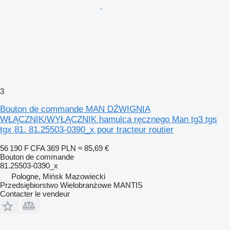
3
Bouton de commande MAN DŹWIGNIA
WŁĄCZNIK/WYŁĄCZNIK hamulca ręcznego Man tg3 tgs
tgx 81. 81.25503-0390_x pour tracteur routier
56 190 F CFA
369 PLN
≈ 85,69 €
Bouton de commande
81.25503-0390_x
Pologne, Mińsk Mazowiecki
Przedsiębiorstwo Wielobranżowe MANTIS
Contacter le vendeur