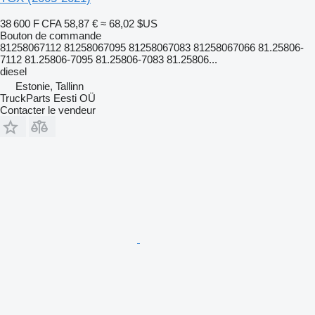
38 600 F CFA
58,87 €
≈ 68,02 $US
Bouton de commande
81258067112 81258067095 81258067083 81258067066 81.25806-
7112 81.25806-7095 81.25806-7083 81.25806...
diesel
Estonie, Tallinn
TruckParts Eesti OÜ
Contacter le vendeur