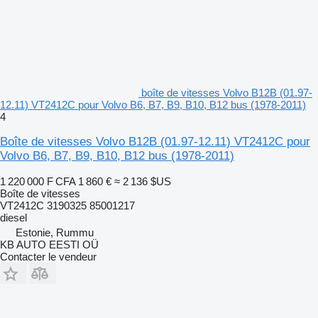
boîte de vitesses Volvo B12B (01.97-
12.11) VT2412C pour Volvo B6, B7, B9, B10, B12 bus (1978-2011)
4
Boîte de vitesses Volvo B12B (01.97-12.11) VT2412C pour
Volvo B6, B7, B9, B10, B12 bus (1978-2011)
1 220 000 F CFA
1 860 €
≈ 2 136 $US
Boîte de vitesses
VT2412C 3190325 85001217
diesel
Estonie, Rummu
KB AUTO EESTI OÜ
Contacter le vendeur