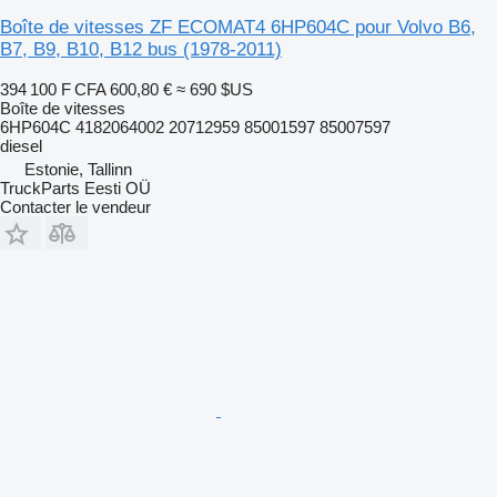
Boîte de vitesses ZF ECOMAT4 6HP604C pour Volvo B6,
B7, B9, B10, B12 bus (1978-2011)
394 100 F CFA
600,80 €
≈ 690 $US
Boîte de vitesses
6HP604C 4182064002 20712959 85001597 85007597
diesel
Estonie, Tallinn
TruckParts Eesti OÜ
Contacter le vendeur