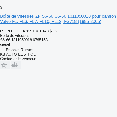
3
Boîte de vitesses ZF S6-66 S6-66 1311050018 pour camion
Volvo FL, FL6, FL7, FL10, FL12, FS718 (1985-2005)
652 700 F CFA
995 €
≈ 1 143 $US
Boîte de vitesses
S6-66 1311050018 6795158
diesel
Estonie, Rummu
KB AUTO EESTI OÜ
Contacter le vendeur