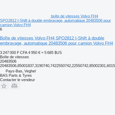
boîte de vitesses Volvo FH4
SPO2812 I-Shift à double embrayage, automatique 20483506 pour
camion Volvo FH4
6
Boîte de vitesses Volvo FH4 SPO2812 I-Shift à double
embrayage, automatique 20483506 pour camion Volvo FH4
3 247 000 F CFA
4 950 €
≈ 5 685 $US
Boîte de vitesses
20483506
20483506,85001837,3190740,7422550742,22550742,85002301,601
Pays-Bas, Veghel
BAS Parts & Tyres
Contacter le vendeur