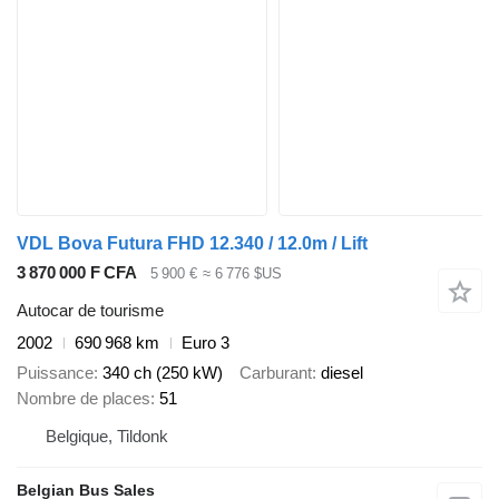
VDL Bova Futura FHD 12.340 / 12.0m / Lift
3 870 000 F CFA
5 900 €
≈ 6 776 $US
Autocar de tourisme
2002
690 968 km
Euro 3
Puissance
340 ch (250 kW)
Carburant
diesel
Nombre de places
51
Belgique, Tildonk
Belgian Bus Sales