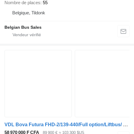
Nombre de places
55
Belgique, Tildonk
Belgian Bus Sales
VDL Bova Futura FHD-2/139-440/Full option/Liftbus/ 15 Seats
58 970 000 F CFA
89 900 €
≈ 103 300 $US