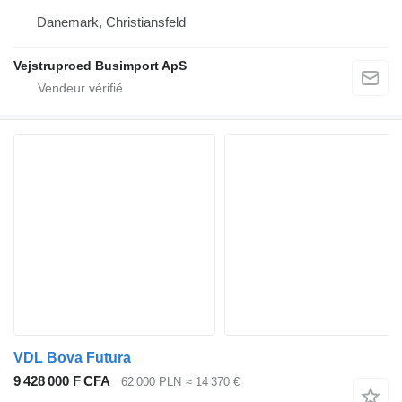
Danemark, Christiansfeld
Vejstruproed Busimport ApS
VDL Bova Futura
9 428 000 F CFA
62 000 PLN
≈ 14 370 €