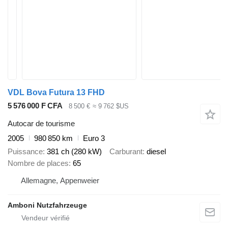
VDL Bova Futura 13 FHD
5 576 000 F CFA
8 500 €
≈ 9 762 $US
Autocar de tourisme
2005
980 850 km
Euro 3
Puissance
381 ch (280 kW)
Carburant
diesel
Nombre de places
65
Allemagne, Appenweier
Amboni Nutzfahrzeuge