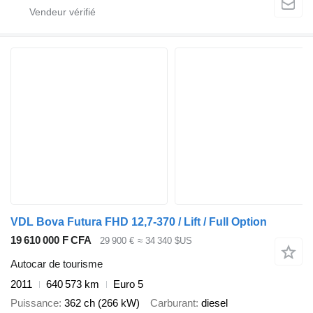
VDL Bova Futura FHD 12,7-370 / Lift / Full Option
19 610 000 F CFA
29 900 €
≈ 34 340 $US
Autocar de tourisme
2011
640 573 km
Euro 5
Puissance
362 ch (266 kW)
Carburant
diesel