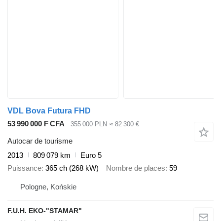
VDL Bova Futura FHD
53 990 000 F CFA
355 000 PLN
≈ 82 300 €
Autocar de tourisme
2013
809 079 km
Euro 5
Puissance
365 ch (268 kW)
Nombre de places
59
Pologne, Końskie
F.U.H. EKO-"STAMAR"