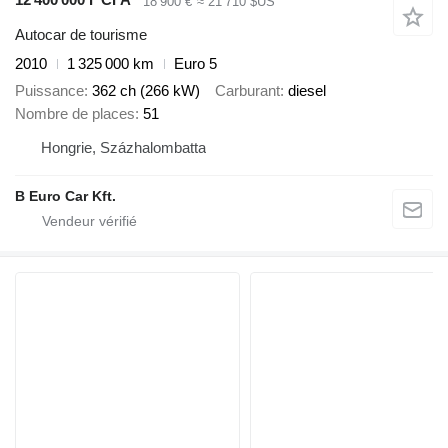
18 900 €
≈ 21 710 $US
Autocar de tourisme
2010
1 325 000 km
Euro 5
Puissance
362 ch (266 kW)
Carburant
diesel
Nombre de places
51
Hongrie, Százhalombatta
B Euro Car Kft.