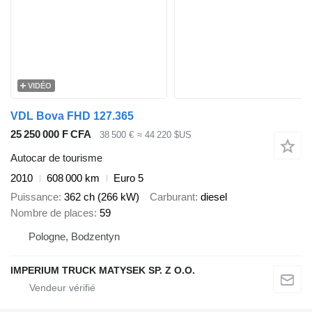
VIDÉO
VDL Bova FHD 127.365
25 250 000 F CFA
38 500 €
≈ 44 220 $US
Autocar de tourisme
2010
608 000 km
Euro 5
Puissance
362 ch (266 kW)
Carburant
diesel
Nombre de places
59
Pologne, Bodzentyn
IMPERIUM TRUCK MATYSEK SP. Z O.O.