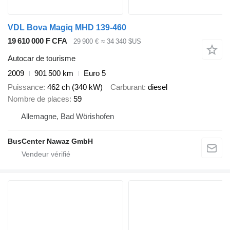
VDL Bova Magiq MHD 139-460
19 610 000 F CFA
29 900 €
≈ 34 340 $US
Autocar de tourisme
2009
901 500 km
Euro 5
Puissance
462 ch (340 kW)
Carburant
diesel
Nombre de places
59
Allemagne, Bad Wörishofen
BusCenter Nawaz GmbH