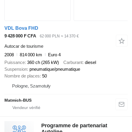
VDL Bova FHD
9 428 000 F CFA
62 000 PLN
≈ 14 370 €
Autocar de tourisme
2008
814 000 km
Euro 4
Puissance
360 ch (265 kW)
Carburant
diesel
Suspension
pneumatique/pneumatique
Nombre de places
50
Pologne, Szamotuły
Matmich-BUS
Programme de partenariat
Autoline