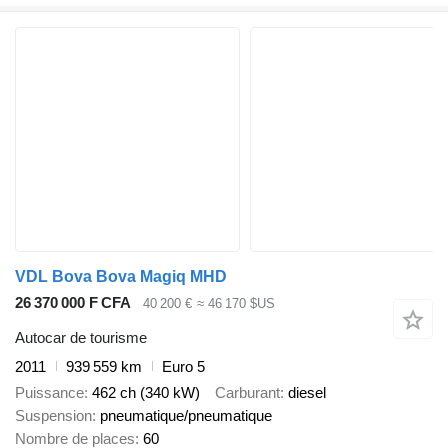
VDL Bova Bova Magiq MHD
26 370 000 F CFA
40 200 €
≈ 46 170 $US
Autocar de tourisme
2011
939 559 km
Euro 5
Puissance
462 ch (340 kW)
Carburant
diesel
Suspension
pneumatique/pneumatique
Nombre de places
60