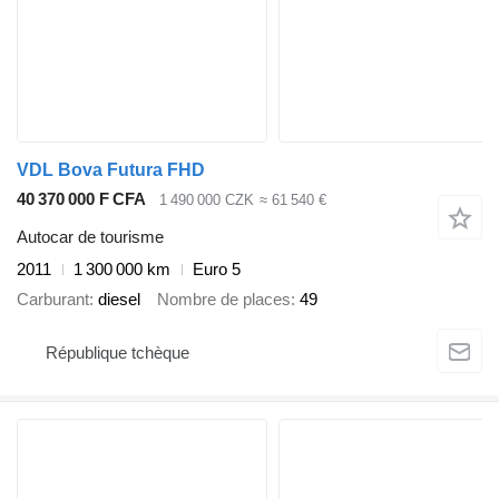
VDL Bova Futura FHD
40 370 000 F CFA
1 490 000 CZK
≈ 61 540 €
Autocar de tourisme
2011
1 300 000 km
Euro 5
Carburant
diesel
Nombre de places
49
République tchèque