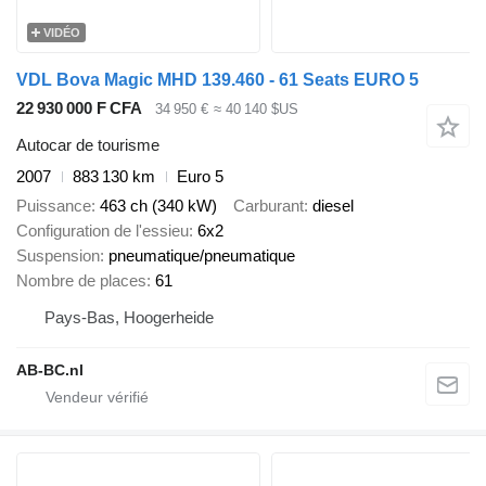
VIDÉO
VDL Bova Magic MHD 139.460 - 61 Seats EURO 5
22 930 000 F CFA
34 950 €
≈ 40 140 $US
Autocar de tourisme
2007
883 130 km
Euro 5
Puissance
463 ch (340 kW)
Carburant
diesel
Configuration de l'essieu
6x2
Suspension
pneumatique/pneumatique
Nombre de places
61
Pays-Bas, Hoogerheide
AB-BC.nl