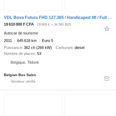
VDL Bova Futura FHD 127.365 / Handicaped lift / Full options
19 610 000 F CFA
29 900 €
≈ 34 340 $US
Autocar de tourisme
2011
645 618 km
Euro 5
Puissance
362 ch (266 kW)
Carburant
diesel
Nombre de places
53
Belgique, Tildonk
Belgian Bus Sales