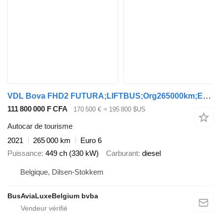
VDL Bova FHD2 FUTURA;LIFTBUS;Org265000km;EURO-6;WIE NEU
111 800 000 F CFA
170 500 €
≈ 195 800 $US
Autocar de tourisme
2021
265 000 km
Euro 6
Puissance
449 ch (330 kW)
Carburant
diesel
Belgique, Dilsen-Stokkem
BusAviaLuxeBelgium bvba