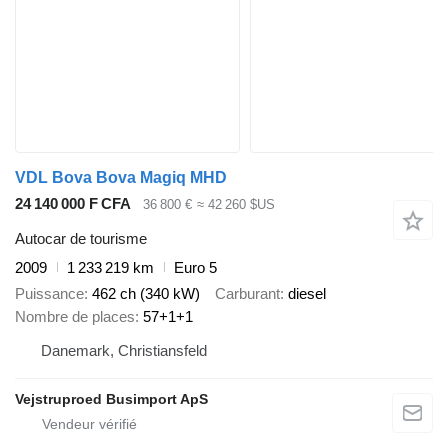
VDL Bova Bova Magiq MHD
24 140 000 F CFA
36 800 €
≈ 42 260 $US
Autocar de tourisme
2009
1 233 219 km
Euro 5
Puissance
462 ch (340 kW)
Carburant
diesel
Nombre de places
57+1+1
Danemark, Christiansfeld
Vejstruproed Busimport ApS